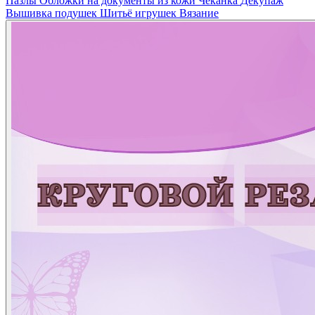
Пазлы
Обложки на документы из кожи
Чеканка
Декупаж
Вышивка подушек
Шитьё игрушек
Вязание