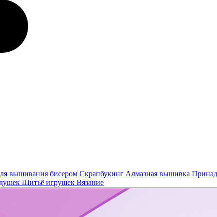
ля вышивания бисером
Скрапбукинг
Алмазная вышивка
Принад
одушек
Шитьё игрушек
Вязание