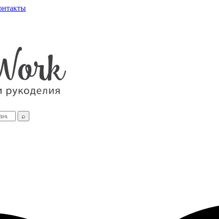
онтакты
⌕