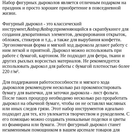
Набор фигурных дыроколов является отличным подарком на
праздник и просто хорошее приобретение в повседневной
жизни.
Фигурный дырокол - это классический
инструмент,&nbsp;&nbsp;применяющийся в скрапбукинге для
создания декоративных элементов, декорирования открыток,
обложек, стикеров и т.д., а также для вырубания конфетти.
Эргономичная форма и мягкий ход дырокола делают работу с
ним легкой и приятной. Дырокол можно использовать при
работе с бумагой, картоном. Не подходит для фетра, ткани и
других рыхлых ворсистых материалов. Не рекомендуется
использовать дырокол для работы с бумагой плотностью более
220 г/м².
Для поддержания работоспособности и мягкого хода
дыроколов рекомендуем несколько раз прокомпостировать
бумагу для выпечки, для заточки дырокола - лист фольги.
После таких процедур необходимо несколько раз проработать
дырокол на обычной бумаге, чтобы он не оставлял масляных
или иных следов грязи. Этот набор инструментов идеально
подходит для тех, кто увлекается творчеством и рукоделием. С
его помощью можно создавать уникальные поделки и цветы
из фоамирана или бумаги. Этот фигурный дырокол станет
незаменимым помощником в вашем арсенале товаров для