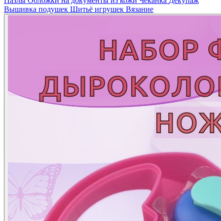
Пазлы
Обложки на документы из кожи
Чеканка
Декупаж
Вышивка подушек
Шитьё игрушек
Вязание