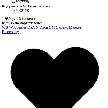
446007738
Код размера WB (системное)
634602178
1 969 руб
В наличии
Купить на маркетплейсе
WB
Wildberries
OZON
Ozon
ЯМ
Яндекс Маркет
В корзину