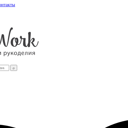
онтакты
⌕