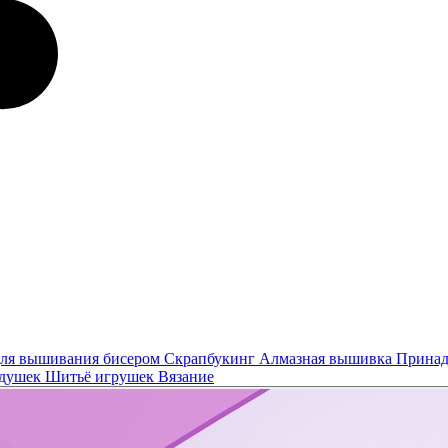
ля вышивания бисером
Скрапбукинг
Алмазная вышивка
Принад
одушек
Шитьё игрушек
Вязание