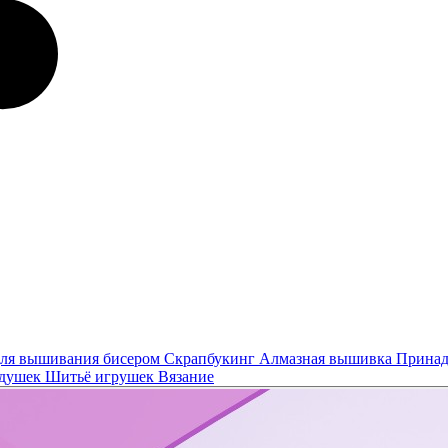
ля вышивания бисером
Скрапбукинг
Алмазная вышивка
Принад
одушек
Шитьё игрушек
Вязание