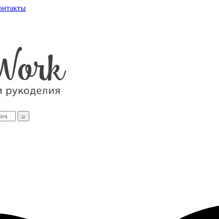
онтакты
⌕