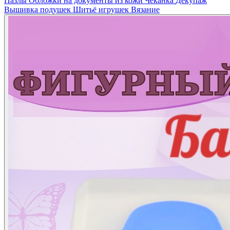
Пазлы
Обложки на документы из кожи
Чеканка
Декупаж
Вышивка подушек
Шитьё игрушек
Вязание