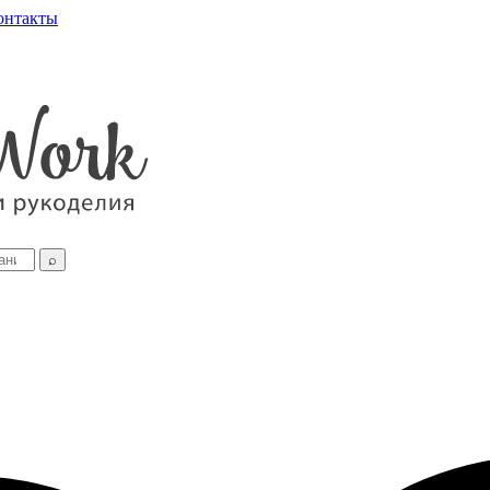
онтакты
⌕