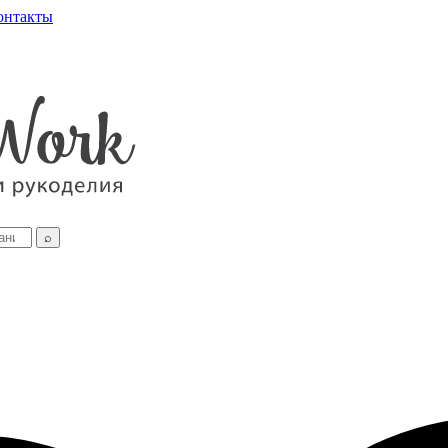
онтакты
⌕