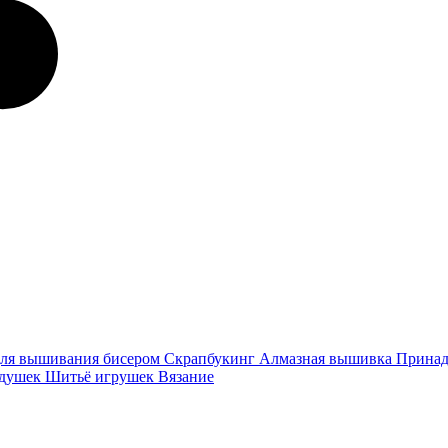
ля вышивания бисером
Скрапбукинг
Алмазная вышивка
Принад
одушек
Шитьё игрушек
Вязание