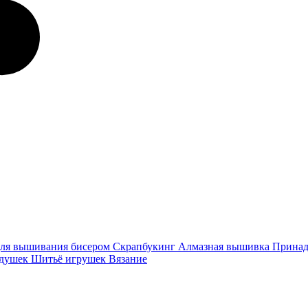
ля вышивания бисером
Скрапбукинг
Алмазная вышивка
Принад
одушек
Шитьё игрушек
Вязание