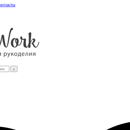
онтакты
⌕