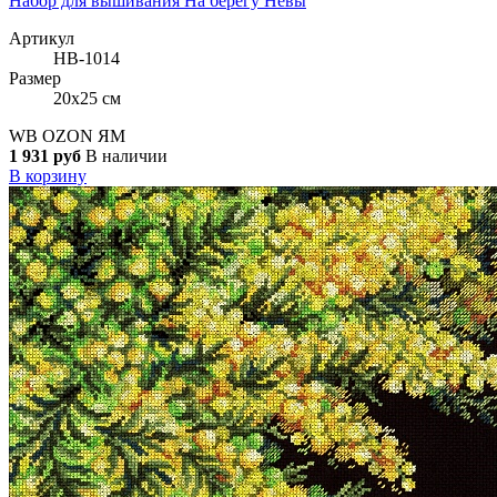
Набор для вышивания На берегу Невы
Артикул
НВ-1014
Размер
20x25 см
WB
OZON
ЯМ
1 931 руб
В наличии
В корзину