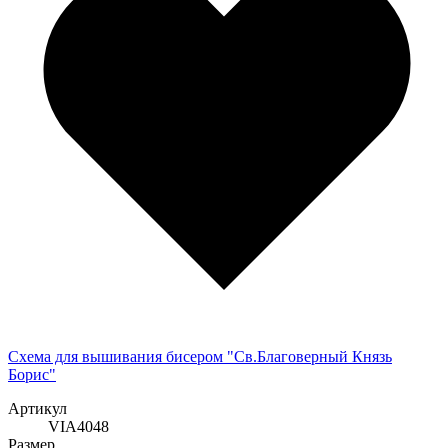
Схема для вышивания бисером "Св.Благоверный Князь
Борис"
Артикул
VIA4048
Размер