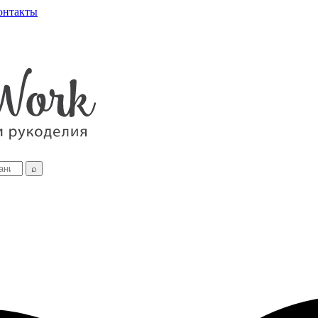
онтакты
⌕