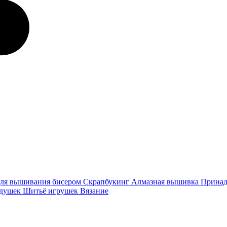
ля вышивания бисером
Скрапбукинг
Алмазная вышивка
Принад
одушек
Шитьё игрушек
Вязание