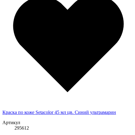
Краска по коже Setacolor 45 мл цв. Синий ультрамарин
Артикул
295612