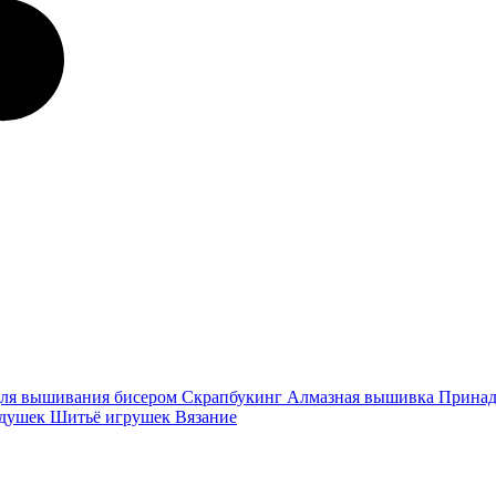
ля вышивания бисером
Скрапбукинг
Алмазная вышивка
Принад
одушек
Шитьё игрушек
Вязание