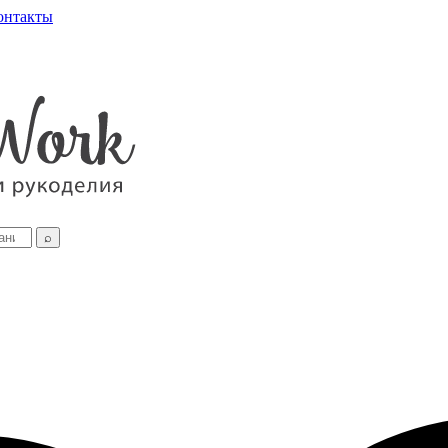
онтакты
⌕