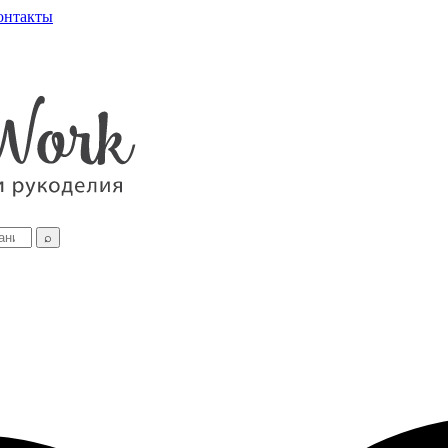
онтакты
⌕