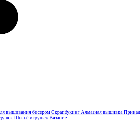
ля вышивания бисером
Скрапбукинг
Алмазная вышивка
Принад
одушек
Шитьё игрушек
Вязание